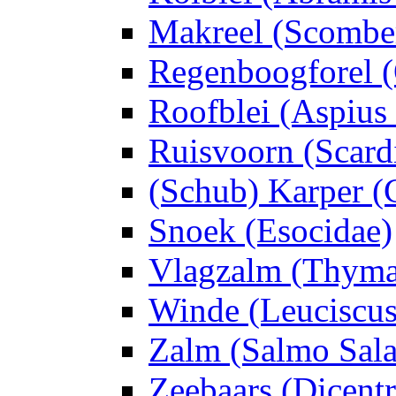
Makreel (Scombe
Regenboogforel 
Roofblei (Aspius 
Ruisvoorn (Scard
(Schub) Karper (
Snoek (Esocidae)
Vlagzalm (Thymal
Winde (Leuciscus
Zalm (Salmo Sala
Zeebaars (Dicentr