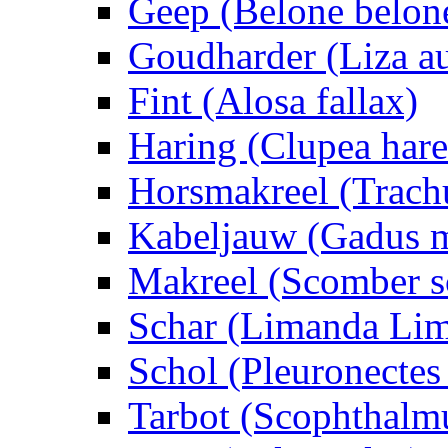
Geep (Belone belon
Goudharder (Liza au
Fint (Alosa fallax)
Haring (Clupea har
Horsmakreel (Trachu
Kabeljauw (Gadus 
Makreel (Scomber 
Schar (Limanda Li
Schol (Pleuronectes 
Tarbot (Scophthalm