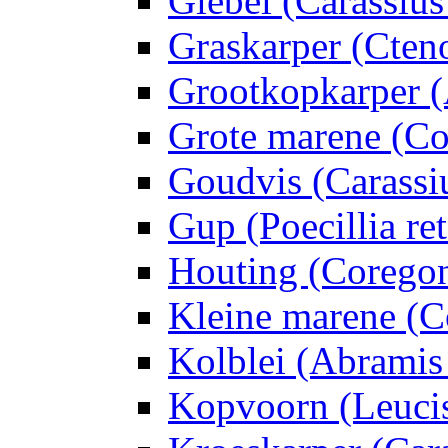
Giebel (Carassius
Graskarper (Cten
Grootkopkarper (A
Grote marene (Co
Goudvis (Carassiu
Gup (Poecillia ret
Houting (Corego
Kleine marene (C
Kolblei (Abramis
Kopvoorn (Leuci