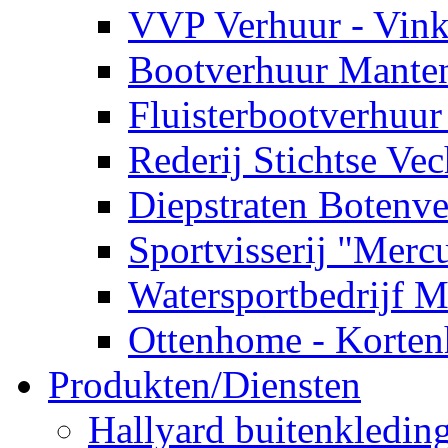
VVP Verhuur - Vin
Bootverhuur Manten
Fluisterbootverhuu
Rederij Stichtse Ve
Diepstraten Botenv
Sportvisserij "Merc
Watersportbedrijf 
Ottenhome - Korten
Produkten/Diensten
Hallyard buitenkledin