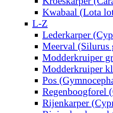
Kroeskarper (Cara
Kwabaal (Lota lo
L-Z
Lederkarper (Cyp
Meerval (Silurus 
Modderkruiper gro
Modderkruiper kle
Pos (Gymnocepha
Regenboogforel 
Rijenkarper (Cypr