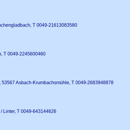
nchengladbach, T 0049-21613083580
h, T 0049-2245600460
 53567 Asbach-Krumbachsmühle, T 0049-2683948878
/ Linter, T 0049-643144626