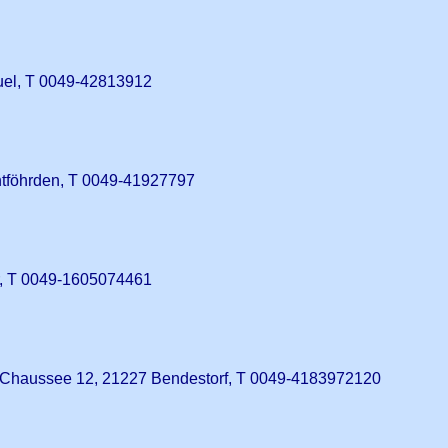
el, T 0049-42813912
ntföhrden, T 0049-41927797
, T 0049-1605074461
Chaussee 12, 21227 Bendestorf, T 0049-4183972120