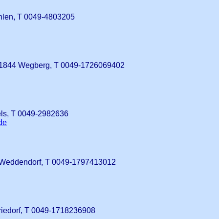
hlen, T 0049-4803205
 41844 Wegberg, T 0049-1726069402
els, T 0049-2982636
de
 Weddendorf, T 0049-1797413012
iedorf, T 0049-1718236908