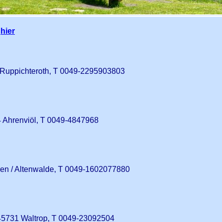
k
hier
9 Ruppichteroth, T 0049-2295903803
4 Ahrenviöl, T 0049-4847968
en / Altenwalde, T 0049-1602077880
45731 Waltrop, T 0049-23092504