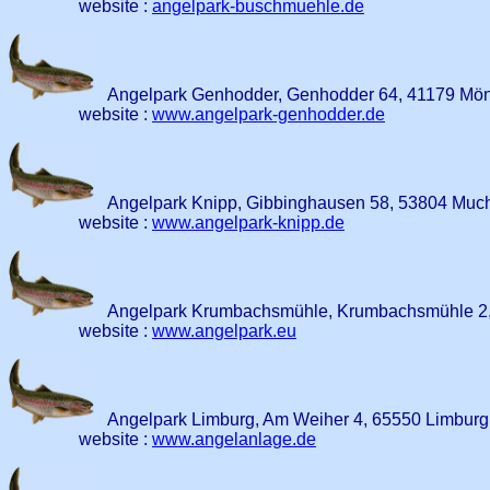
website :
angelpark-buschmuehle.de
Angelpark Genhodder, Genhodder 64, 41179 Mö
website :
www.angelpark-genhodder.de
Angelpark Knipp, Gibbinghausen 58, 53804 Muc
website :
www.angelpark-knipp.de
Angelpark Krumbachsmühle, Krumbachsmühle 2,
website :
www.angelpark.eu
Angelpark Limburg, Am Weiher 4, 65550 Limburg 
website :
www.angelanlage.de