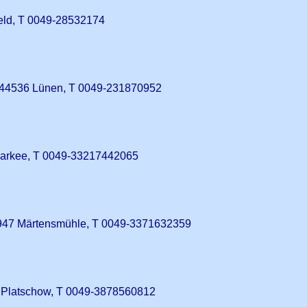
eld, T 0049-28532174
, 44536 Lünen, T 0049-231870952
Markee, T 0049-33217442065
947 Märtensmühle, T 0049-3371632359
2 Platschow, T 0049-3878560812