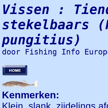
Vissen : Tien
stekelbaars (
pungitius)
door Fishing Info Europ
Kenmerken:
Klein, slank, zijdelings a